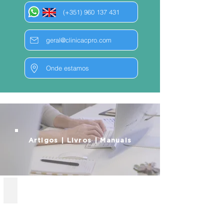
(+351) 960 137 431
geral@clinicacpro.com
Onde estamos
Artigos | Livros | Manuais
Artigo no OJ Dentistry (clique na imagem para ler)