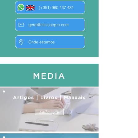
(+351) 960 137 431
geral@clinicacpro.com
Onde estamos
MEDIA
Artigos | Livros | Manuais
Saiba Mais