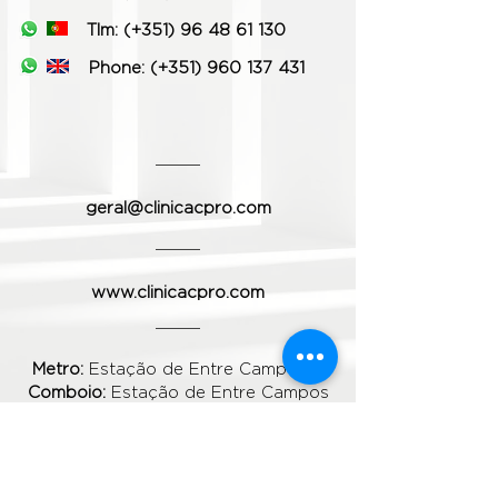
Tlm: (+351) 96 48 61 130
Phone:
(+351) 960 137 431
geral@clinicacpro.com
www.clinicacpro.com
Metro:
Estação de Entre Campos
Comboio:
Estação de Entre Campos
Autocarros:
Carris 701; 736 ; 738 ; 783