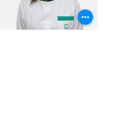
Sandra Lopes
Assistente Dentária
Faculdade de Medicina Dentária de
Lisboa - FMDUL (Curso Pós-Laboral).
Gestão do stock de materiais.
Apoio à formação dos cursos realizados
pelo Prof. Dr. Genilson Neto.
Apoio directo aos Médicos Dentistas,
nas diversas áreas (Cirurgia,