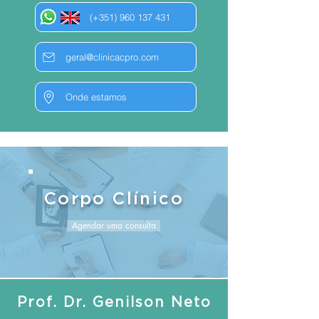
(+351) 960 137 431
geral@clinicacpro.com
Onde estamos
Corpo Clínico
Agendar uma consulta
Prof. Dr. Genilson Neto