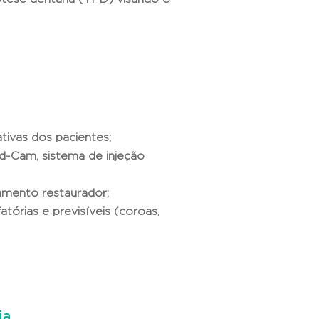
ativas dos pacientes;
d-Cam, sistema de injeção
amento restaurador;
órias e previsíveis (coroas,
ia