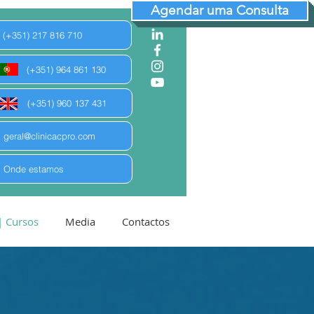
Agendar uma Consulta
(+351) 217 816 710
(+351) 964 861 130
(+351) 960 137 431
geral@clinicacpro.com
Onde estamos
| Cursos
Media
Contactos