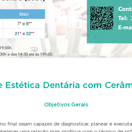
e Estética Dentária com Cerâm
Objetivos Gerais
no final sejam capazes de
diagnosticar, planear e execut
abelecer uma relação mais profícua com o técnico de pr