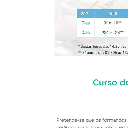
Curso d
Pretende-se que os formandos 
cerâmica pura, assim como, est