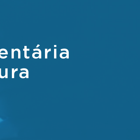
entária
ura