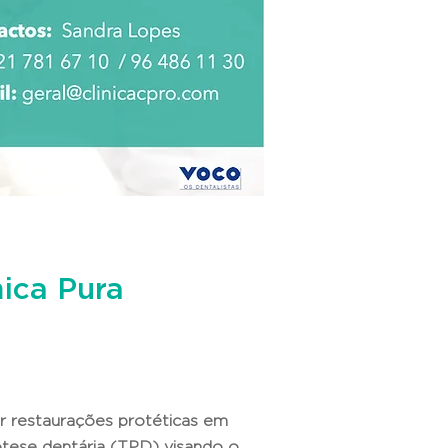
ica Pura
ar restaurações protéticas em
ótese dentária (TPD) visando o