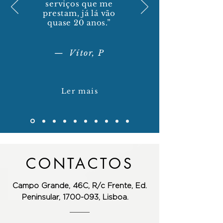
serviços que me
prestam, já lá vão
quase 20 anos.”
— Vítor, P
Ler mais
CONTACTOS
Campo Grande, 46C, R/c Frente,
Ed.
Peninsular, 1700-093, Lisboa.