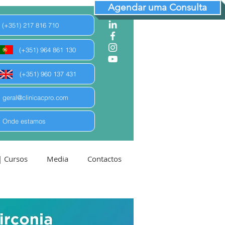
Agendar uma Consulta
(+351) 217 816 710
(+351) 964 861 130
(+351) 960 137 431
geral@clinicacpro.com
Onde estamos
| Cursos
Media
Contactos