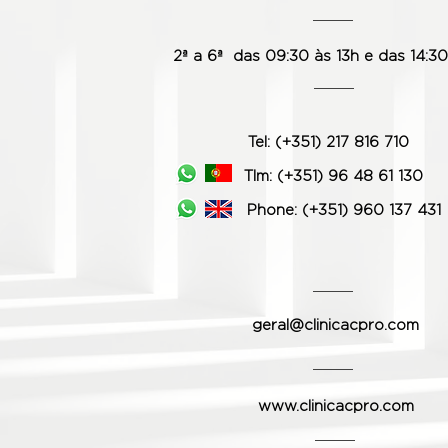
2ª a 6ª das 09:30 às 13h e das 14:30
Tel: (+351) 217 816 710
Tlm: (+351) 96 48 61 130
Phone:
(+351) 960 137 431
geral@clinicacpro.com
www.clinicacpro.com