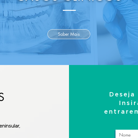
Saber Mais
S
Deseja
Insi
entrare
eninsular,