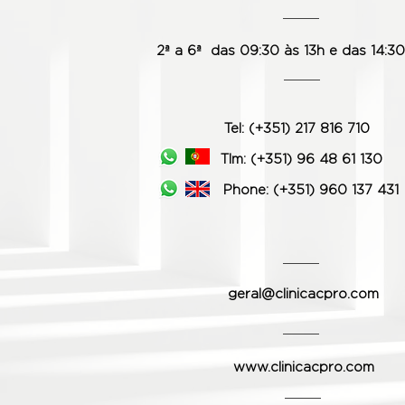
2ª a 6ª das 09:30 às 13h e das 14:30
Tel: (+351) 217 816 710
Tlm: (+351) 96 48 61 130
Phone:
(+351) 960 137 431
geral@clinicacpro.com
www.clinicacpro.com