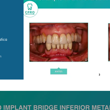
stica
n