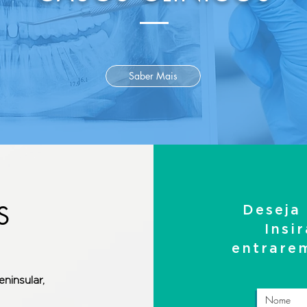
Saber Mais
S
Deseja
Insi
entrare
eninsular,