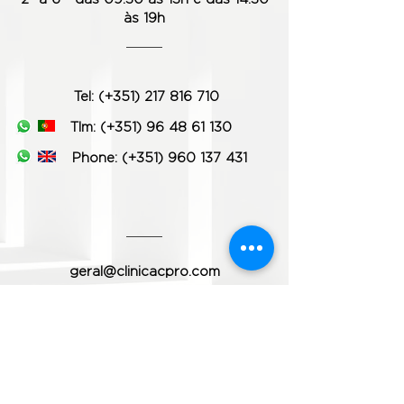
às 19h
Tel: (+351) 217 816 710
Tlm: (+351) 96 48 61 130
Phone:
(+351) 960 137 431
geral@clinicacpro.com
www.clinicacpro.com
Metro:
Estação de Entre Campos